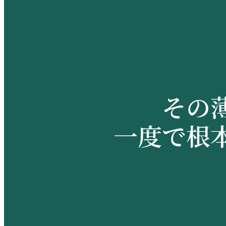
その
一度で根