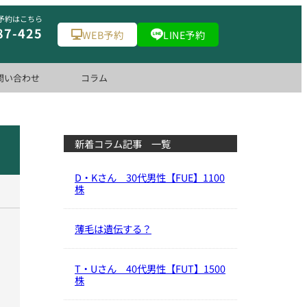
予約はこちら
87-425
WEB予約
LINE予約
問い合わせ
コラム
新着コラム記事 一覧
D・Kさん 30代男性【FUE】1100
株
薄毛は遺伝する？
T・Uさん 40代男性【FUT】1500
株